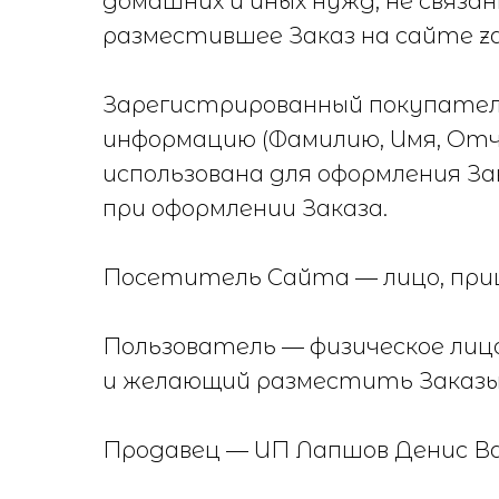
домашних и иных нужд, не связ
разместившее Заказ на сайте zak
Зарегистрированный покупател
информацию (Фамилию, Имя, Отч
использована для оформления З
при оформлении Заказа.
Посетитель Сайта — лицо, прише
Пользователь — физическое лиц
и желающий разместить Заказы 
Продавец — ИП Лапшов Денис В