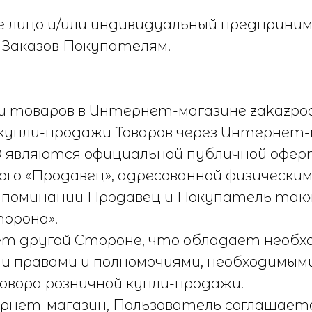
 лицо и/или индивидуальный предприним
 Заказов Покупателям.
и товаров в Интернет-магазине zakazpoda
купли-продажи Товаров через Интернет-м
Ф являются официальной публичной офер
мого «Продавец», адресованной физически
 упоминании Продавец и Покупатель так
орона».
ет другой Стороне, что обладает необх
еми правами и полномочиями, необходимы
говора розничной купли-продажи.
тернет-магазин, Пользователь соглашаетс