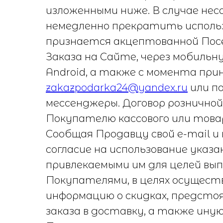
изложенными ниже. В случае не
немедленно прекратить использ
признается акцептованной Пос
Заказа на Сайте, через мобильн
Android, а также с момента пр
zakazpodarka24@yandex.ru
или п
мессенджеры. Договор рознично
Покупателю кассового или това
Сообщая Продавцу свой e-mail
согласие на использование указ
привлекаемыми им для целей в
Покупателями, в целях осущест
информацию о скидках, предсто
заказа в доставку, а также ин