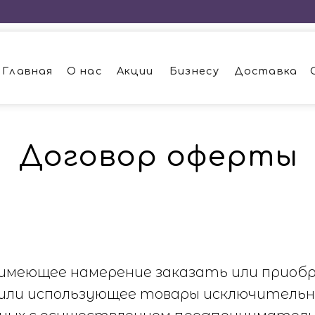
+
ная
О нас
Акции
Бизнесу
Доставка
Оплата
Ко
Договор оферты
 имеющее намерение заказать или приоб
ли использующее товары исключительно 