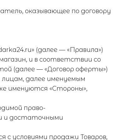
атель, оказывающее по договору
rka24.ru» (далее — «Правила»)
агазин, и в соответствии со
той (далее — «Договор оферты»)
м лицам, далее именуемым
же именуются «Стороны»,
одимой право-
ми и достаточными
я с условиями продажи Товаров,