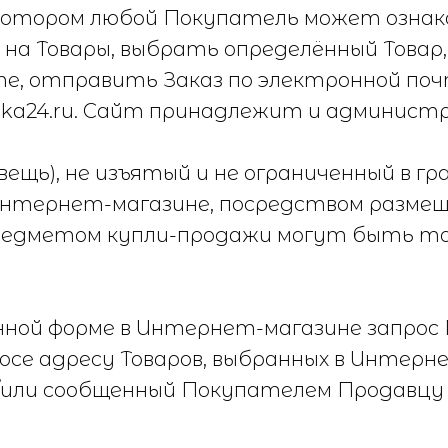
котором любой Покупатель может озна
и на Товары, выбрать определённый Товар
те, отправить Заказ по электронной поч
rka24.ru. Сайт принадлежит и админис
вещь), не изъятый и не ограниченный в 
 Интернет-магазине, посредством разм
редметом купли-продажи могут быть то
нной форме в Интернет-магазине запрос
росе адресу Товаров, выбранных в Интер
или сообщенный Покупателем Продавцу