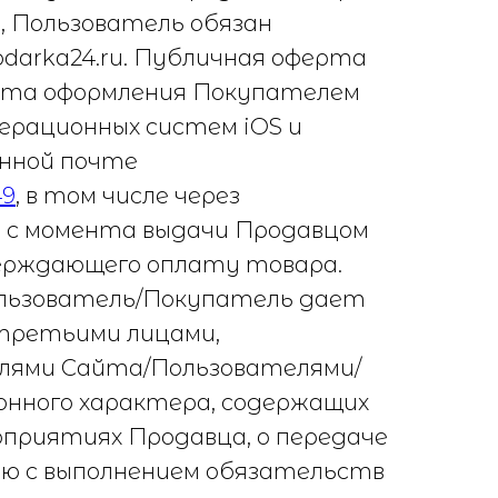
, Пользователь обязан
darka24.ru. Публичная оферта
нта оформления Покупателем
перационных систем iOS и
онной почте
49
, в том числе через
м с момента выдачи Продавцом
верждающего оплату товара.
ользователь/Покупатель дает
 третьими лицами,
елями Сайта/Пользователями/
онного характера, содержащих
оприятиях Продавца, о передаче
ую с выполнением обязательств