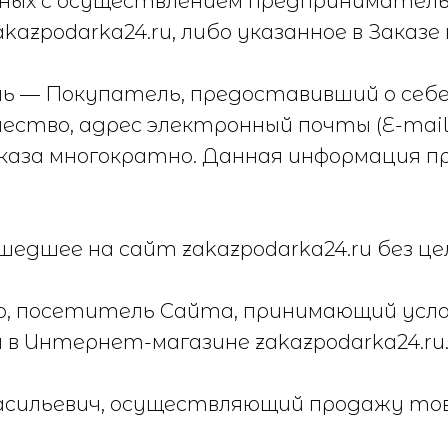
анных с осуществлением предпринимател
azpodarka24.ru, либо указанное в Заказе
ь — Покупатель, предоставивший о себ
ество, адрес электронный почты (E-mail
аказа многократно. Данная информация 
дшее на сайт zakazpodarka24.ru без це
о, посетитель Сайта, принимающий усл
в Интернет-магазине zakazpodarka24.ru
асильевич, осуществляющий продажу тов