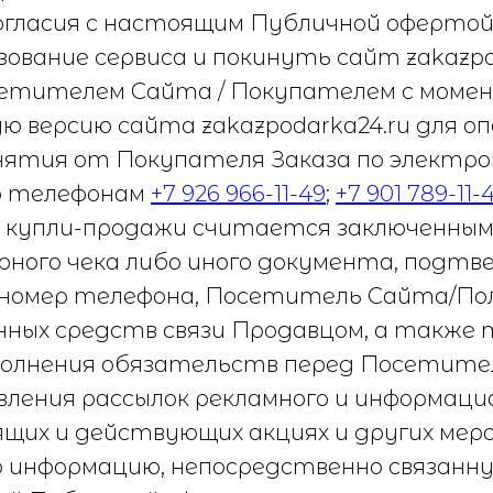
согласия с настоящим Публичной офертой
ование сервиса и покинуть сайт zakazpo
етителем Сайта / Покупателем с моме
ую версию сайта zakazpodarka24.ru для о
инятия от Покупателя Заказа по электр
о телефонам
+7 926 966-11-49
;
+7 901 789-11-
й купли-продажи считается заключенны
рного чека либо иного документа, подт
 и номер телефона, Посетитель Сайта/П
анных средств связи Продавцом, а также
ыполнения обязательств перед Посетит
вления рассылок рекламного и информаци
ящих и действующих акциях и других мер
ую информацию, непосредственно связанн