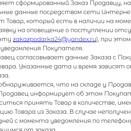
яет сформированный Заказ Продавцу, н
льные данные посредством сети Интерне
т Товар, который есть в наличии на моме
явку на оповещение о поступлении отс
очту
zakazpodarka24@yandex.ru
), при это
 уведомления Покупателя.
одавец согласовывает данные Заказа с По
вара. Указанные дата и время зависят о
за.
за обнаруживается, что на складе у Пр
, Продавец информирует об этом Покупа
ситься принять Товар в количестве, име
цию Товара из Заказа. В случае неполуч
 дней с момента уведомления по телефон
шимся от заказа.