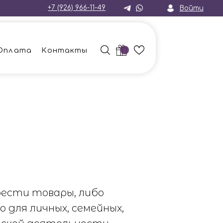
7 (926) 966-11-49
Войти
нтакты
рести товары, либо
для личных, семейных,