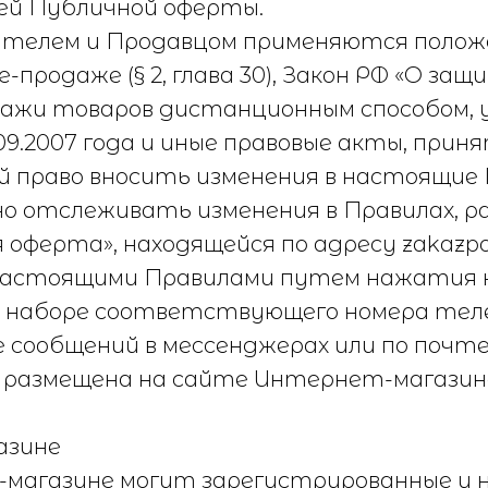
ей Публичной оферты.
ателем и Продавцом применяются положе
ле-продаже (§ 2, глава 30), Закон РФ «О 
продажи товаров дистанционным способо
9.2007 года и иные правовые акты, прин
й право вносить изменения в настоящие Пр
о отслеживать изменения в Правилах, р
ферта», находящейся по адресу zakazpod
 настоящими Правилами путем нажатия н
ри наборе соответствующего номера теле
е сообщений в мессенджерах или по почте
л размещена на сайте Интернет-магазина
азине
т-магазине могут зарегистрированные и