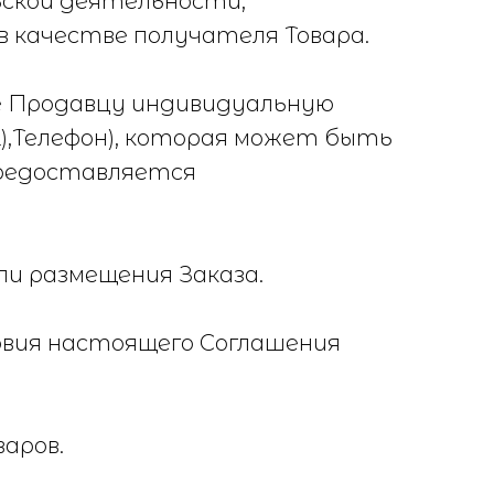
ьской деятельности,
 в качестве получателя Товара.
е Продавцу индивидуальную
),Телефон), которая может быть
предоставляется
ли размещения Заказа.
овия настоящего Соглашения
.
аров.